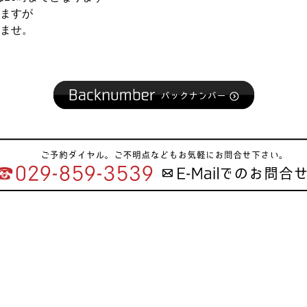
ますが
ませ。